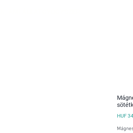
N, AMI ÁLLATGYÓGYSZER
KEK
RÓLUNK
KAPCSOLAT
▼
Ingyenes szállítás 20.000 Forinttól!
Mágne
sötét
HUF 34
Mágnes