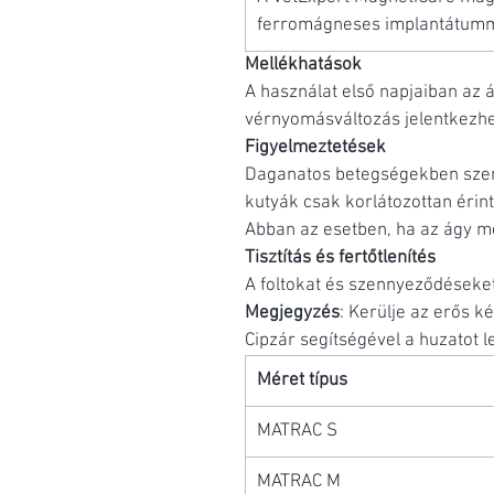
ferromágneses implantátumma
Mellékhatások
A használat első napjaiban az á
vérnyomásváltozás jelentkezhe
Figyelmeztetések
Daganatos betegségekben szen
kutyák csak korlátozottan éri
Abban az esetben, ha az ágy me
Tisztítás és fertőtlenítés
A foltokat és szennyeződéseket 
Megjegyzés
: Kerülje az erős k
Cipzár segítségével a huzatot l
Méret típus
MATRAC S
MATRAC M