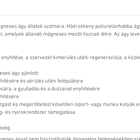
ágneses ágy állatok számára. Hőérzékeny poliuretánhabba á
, amelyek állandó mágneses mezőt hoznak létre. Az ágy leve
enyhítése, a szervezet kimerülés utáni regenerációja, a köz
ses ágy ajánlott:
ítésére és sérülés utáni felépülésre
ására, a gyulladás és a duzzanat enyhítésére
yhítésére
zgást és megerőltetést követően (sport- vagy munka kutyák e
eg- és nyirokrendszer támogatása.
sség.
neses ágyat nem használhatják daganatos betegségekben sze