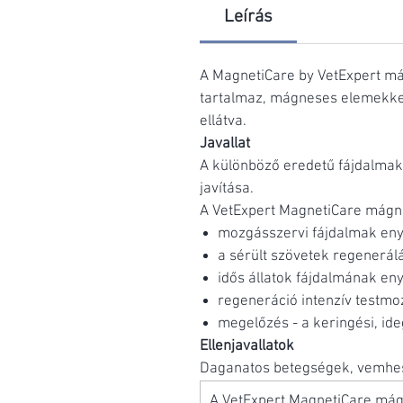
Leírás
A MagnetiCare by VetExpert m
tartalmaz, mágneses elemekkel
ellátva.
Javallat
A különböző eredetű fájdalmak 
javítása.
A VetExpert MagnetiCare mágne
mozgásszervi fájdalmak enyh
a sérült szövetek regenerál
idős állatok fájdalmának en
regeneráció intenzív testmo
megelőzés - a keringési, id
Ellenjavallatok
Daganatos betegségek, vemhe
A VetExpert MagnetiCare mág