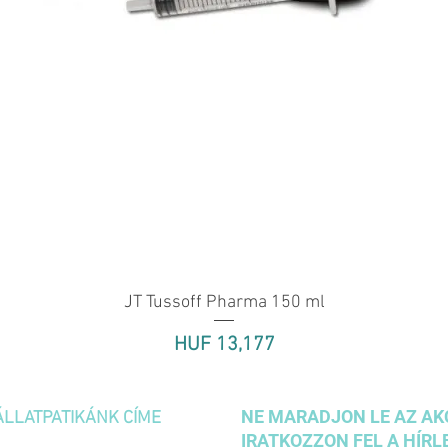
JT Tussoff Pharma 150 ml
Quick View
Price
HUF 13,177
NE MARADJON LE AZ AK
ÁLLATPATIKÁNK CÍME
IRATKOZZON FEL A HÍRL