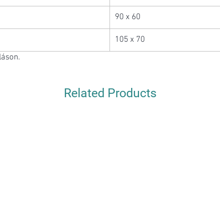
90 x 60
105 x 70
láson.
Related Products