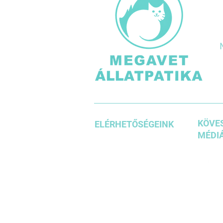
KÖVES
ELÉRHETŐSÉGEINK
MÉDIÁ
+36 1 3871185
+36203542636
+36304610937
info@megavet.hu