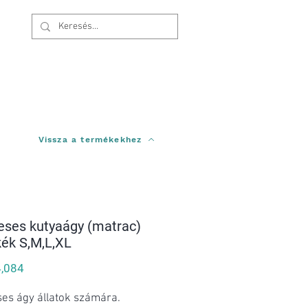
Bejelentkezés
Vissza a termékekhez
ses kutyaágy (matrac)
kék S,M,L,XL
Price
,084
es ágy állatok számára.