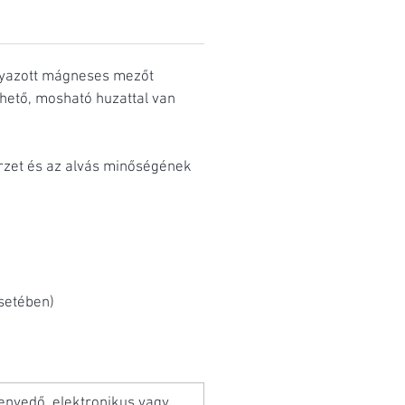
gyazott mágneses mezőt
hető, mosható huzattal van
érzet és az alvás minőségének
setében)
nvedő, elektronikus vagy