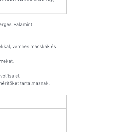
sergés, valamint
okkal, vemhes macskák és
emeket.
olítsa el.
ehérítőket tartalmaznak.