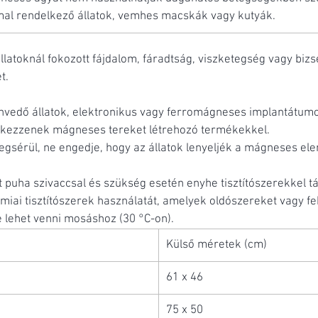
l rendelkező állatok, vemhes macskák vagy kutyák.
llatoknál fokozott fájdalom, fáradtság, viszketegség vagy biz
t.
vedő állatok, elektronikus vagy ferromágneses implantátum
ntkezzenek mágneses tereket létrehozó termékekkel.
gsérül, ne engedje, hogy az állatok lenyeljék a mágneses el
puha szivaccsal és szükség esetén enyhe tisztítószerekkel táv
émiai tisztítószerek használatát, amelyek oldószereket vagy f
e lehet venni mosáshoz (30 °C-on).
Külső méretek (cm)
61 x 46
75 x 50