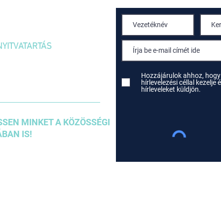
1036 Budapest,
Kolosy tér 1/A
NYITVATARTÁS
H-P: 10:00 – 18:00
SZOMBAT: 10:00 – 14:00
Hozzájárulok ahhoz, hogy
hírlevelezési céllal kezelj
hírleveleket küldjön.
SEN MINKET A KÖZÖSSÉGI
BAN IS!
Szállítási és Fizetési tudn
Ászf
Adatkezelési szabályzat
Sütik használata