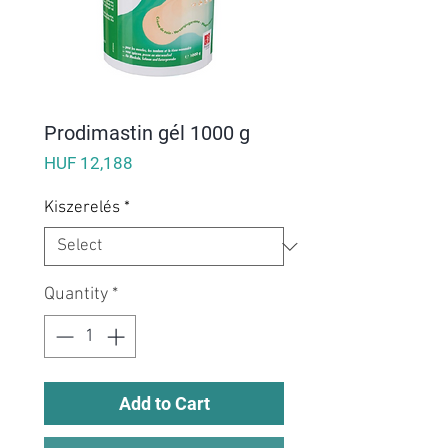
Prodimastin gél 1000 g
Price
HUF 12,188
Kiszerelés
*
Quantity
*
Add to Cart