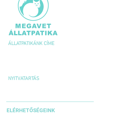
kell megsemmisíteni.
ÁLLATPATIKÁNK CÍME
1036 Budapest,
Kolosy tér 1/A
NYITVATARTÁS
H-P: 10:00 – 18:00
SZOMBAT: 10:00 – 14:00
ELÉRHETŐSÉGEINK
+36 1 3871185
+36203542636
+36304610937