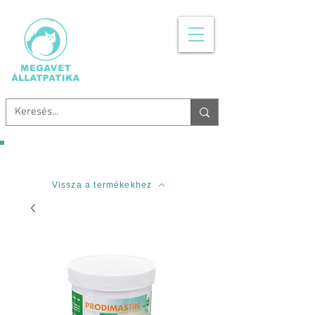
MINDEN, AMI
ÁLLATGYÓGYSZER
Ingyenes szállítás 20.000 Forinttól!
Vissza a termékekhez