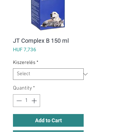
JT Complex B 150 ml
Price
HUF 7,736
Kiszerelés
*
Quantity
*
Add to Cart