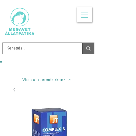
MINDEN, AMI
ÁLLATGYÓGYSZER
Ingyenes szállítás 20.000 Forinttól!
Vissza a termékekhez