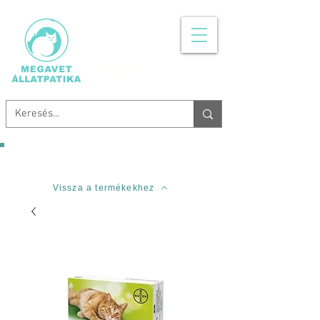
MINDEN, AMI
ÁLLATGYÓGYSZER
Ingyenes szállítás 20.000 Forinttól!
Vissza a termékekhez