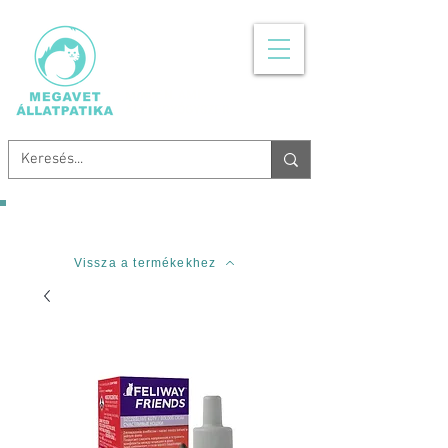
MINDEN, AMI
ÁLLATGYÓGYSZER
Ingyenes szállítás 20.000 Forinttól!
Vissza a termékekhez