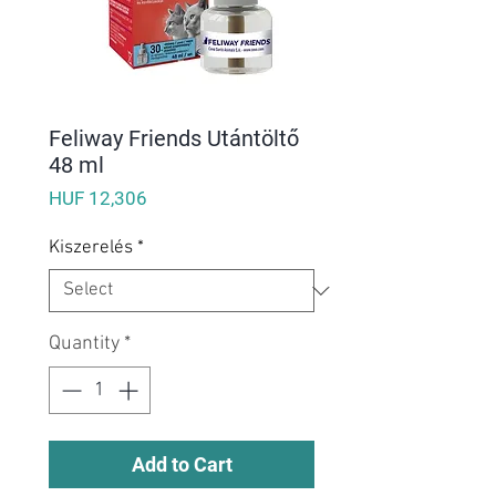
Feliway Friends Utántöltő
48 ml
Price
HUF 12,306
Kiszerelés
*
Quantity
*
Add to Cart