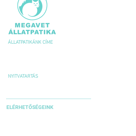
ÁLLATPATIKÁNK CÍME
1036 Budapest,
Kolosy tér 1/A
NYITVATARTÁS
H-P: 10:00 – 18:00
SZOMBAT: 10:00 – 14:00
ELÉRHETŐSÉGEINK
+36 1 3871185
+36203542636
+36304610937