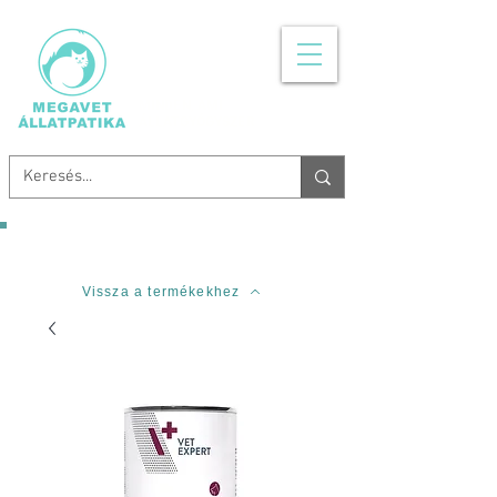
MINDEN, AMI
ÁLLATGYÓGYSZER
Ingyenes szállítás 20.000 Forinttól!
Vissza a termékekhez