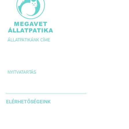
ÁLLATPATIKÁNK CÍME
1036 Budapest,
Kolosy tér 1/A
NYITVATARTÁS
H-P: 10:00 – 18:00
SZOMBAT: 10:00 – 14:00
ELÉRHETŐSÉGEINK
+36 1 3871185
+36203542636
+36304610937