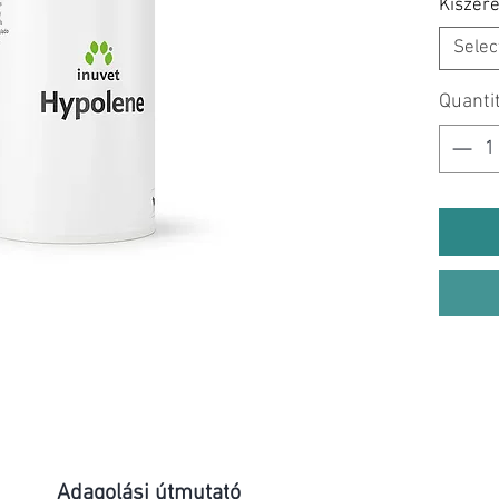
Kiszere
Selec
Quanti
Adagolási útmutató