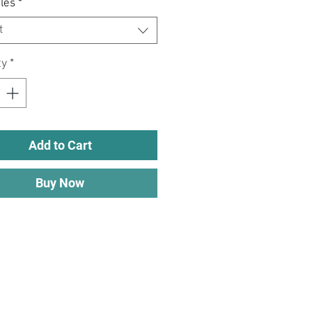
lés
*
t
ty
*
Add to Cart
Buy Now