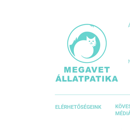
KÖVES
ELÉRHETŐSÉGEINK
MÉDIÁ
+36 1 3871185
+36203542636