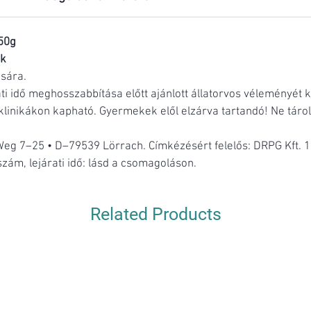
50g
ak
ására.
ti idő meghosszabbítása előtt ajánlott állatorvos véleményét ki
 klinikákon kapható. Gyermekek elől elzárva tartandó! Ne tárolj
eg 7–25 • D–79539 Lörrach. Címkézésért felelős: DRPG Kft. 1
szám, lejárati idő: lásd a csomagoláson.
Related Products