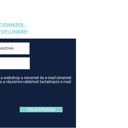
CIÓINKRÓL,
EVELÜNKRE!
 a webshop a nevemet és e-mail címemet
e és a részemre reklámot tartalmazó e-mail
FELIRATKOZÁS