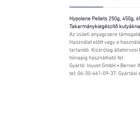
Hypolene Pellets
250g, 450g, 6
Takarmánykiegészítő kutyákn
Az ízületi anyagcsere támogat
Használat előtt vagy a használa
tartandó. Kizárólag állatorvosi
hónapig használható fel
Gyártó: Inuvet GmbH • Berner W
tel: 06-30-461-09-37. Gyártási 