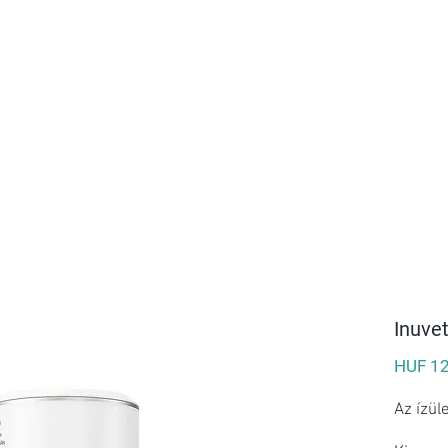
N, AMI ÁLLATGYÓGYSZER
KEK
RÓLUNK
KAPCSOLAT
▼
Ingyenes szállítás 20.000 Forinttól!
Inuve
HUF 12
Az ízül