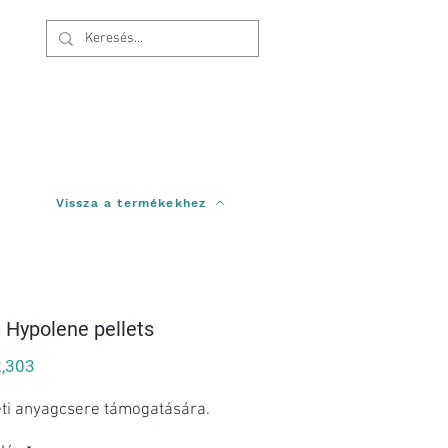
Bejelentkezés
Vissza a termékekhez
t Hypolene pellets
Price
,303
eti anyagcsere támogatására.