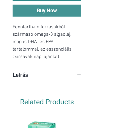
Buy Now
Fenntartható forrásokból
származó omega-3 algaolaj,
magas DHA- és EPA-
tartalommal, az esszenciális
zsírsavak napi ajánlott
adagjának fedezésére.
Leírás
O-max olaj
Takarmánykiegészítő macskák,
Related Products
kutyák, lovak számára
Fenntartható forrásokból
származó omega-3 algaolaj,
magas DHA- és EPA-