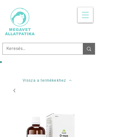
MINDEN, AMI
ÁLLATGYÓGYSZER
Ingyenes szállítás 20.000 Forinttól!
Vissza a termékekhez