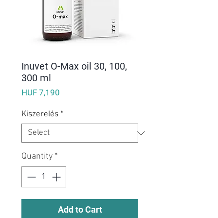
Inuvet O-Max oil 30, 100,
300 ml
Price
HUF 7,190
Kiszerelés
*
Quantity
*
Add to Cart