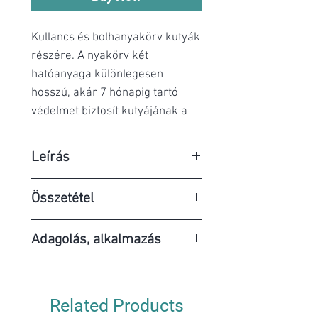
Kullancs és bolhanyakörv kutyák
részére. A nyakörv két
hatóanyaga különlegesen
hosszú, akár 7 hónapig tartó
védelmet biztosít kutyájának a
kullancsok és bolhák ellen.
Leírás
Javallatok:
Összetétel
A készítmény kutyák kullancs-
(Ixodes ricinus, Rhipicephalus
A Kiltix nyakörv 100 mg/g
Adagolás, alkalmazás
sanguinesu), valalmint
propoxurt és 22,5 mg/g
bolhafertőzésének
flumetrint tartalmaz.
Külsőleges alkalmazásra!
(Ctenocephalides canis, C. felis)
Hatóanyagok:
megelőzésére és
- 38 cm-es: 12,5 g – Kiltix
Related Products
Kistestű kutyákra egy darab 38
megszüntetésére alkalmas.
nyakörv kistestű kutyáknak