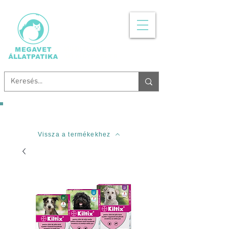
MINDEN, AMI
ÁLLATGYÓGYSZER
Ingyenes szállítás 20.000 Forinttól!
Vissza a termékekhez