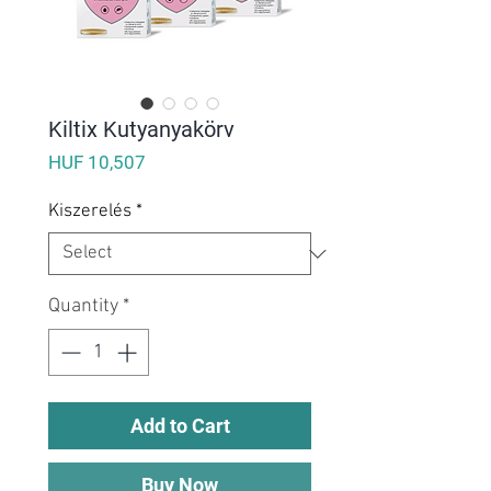
Kiltix Kutyanyakörv
Price
HUF 10,507
Kiszerelés
*
Quantity
*
Add to Cart
Buy Now