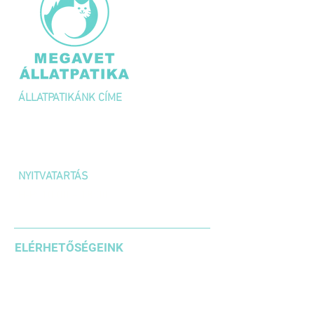
ÁLLATPATIKÁNK CÍME
1036 Budapest,
Kolosy tér 1/A
NYITVATARTÁS
H-P: 10:00 – 18:00
SZOMBAT: 10:00 – 14:00
ELÉRHETŐSÉGEINK
+36 1 3871185
+36203542636
+36304610937