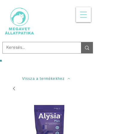
MINDEN, AMI
ÁLLATGYÓGYSZER
Ingyenes szállítás 20.000 Forinttól!
Vissza a termékekhez