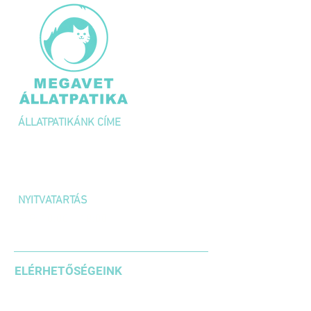
ÁLLATPATIKÁNK CÍME
1036 Budapest,
Kolosy tér 1/A
NYITVATARTÁS
H-P: 10:00 – 18:00
SZOMBAT: 10:00 – 14:00
ELÉRHETŐSÉGEINK
+36 1 3871185