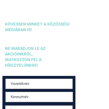
+36203542636
+36304610937
info@megavet.hu
KÖVESSEN MINKET A KÖZÖSSÉGI
MÉDIÁBAN IS!
NE MARADJON LE AZ
AKCIÓINKRÓL,
IRATKOZZON FEL A
HÍRLEVELÜNKRE!