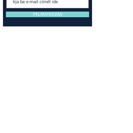
FELIRATKOZÁS
Hozzájárulok ahhoz, hogy a
webshop a nevemet és e-mail
címemet hírlevelezési céllal kezelje
és a részemre reklámot tartalmazó
e-mail hírleveleket küldjön.
Szállítási és Fizetési tudnivalók
Ászf
Adatkezelési szabályzat
Sütik használata