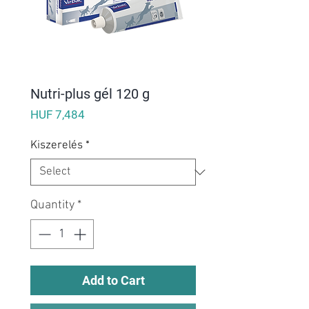
Nutri-plus gél 120 g
Price
HUF 7,484
Kiszerelés
*
Quantity
*
Add to Cart