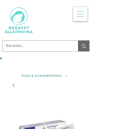
MINDEN, AMI
ÁLLATGYÓGYSZER
Ingyenes szállítás 20.000 Forinttól!
Vissza a termékekhez