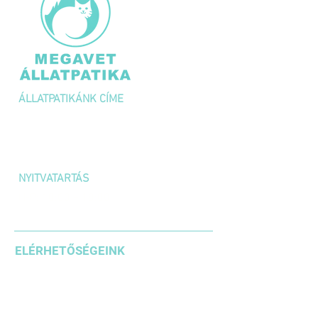
ÁLLATPATIKÁNK CÍME
1036 Budapest,
Kolosy tér 1/A
NYITVATARTÁS
H-P: 10:00 – 18:00
SZOMBAT: 10:00 – 14:00
ELÉRHETŐSÉGEINK
+36 1 3871185
+36203542636
+36304610937