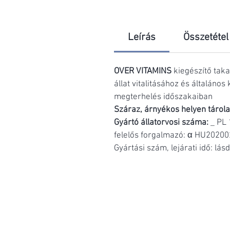
Leírás
Összetétel
OVER VITAMINS
kiegészítő tak
állat vitalitásához és általános
megterhelés időszakaiban
Száraz, árnyékos helyen tárola
Gyártó állatorvosi száma:
_ PL
felelős
forgalmazó: α HU2020
Gyártási szám, lejárati idő: lá