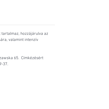
tartalmaz, hozzájárulva az
sára, valamint intenzív
rszawska 65. Címkézésért
9-37.