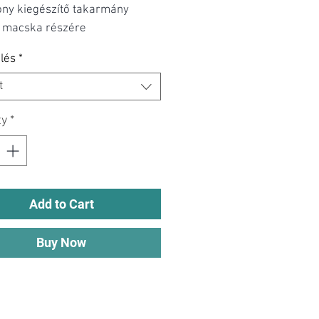
ony kiegészítő takarmány
– macska részére
lés
*
t
ty
*
Add to Cart
Buy Now