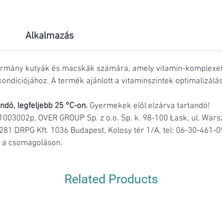
Alkalmazás
armány kutyák és macskák számára, amely vitamin-komplexet 
 kondíciójához. A termék ajánlott a vitaminszintek optimalizálá
ndó, legfeljebb 25 °C-on.
Gyermekek elől elzárva tartandó!
 1003002p,
OVER GROUP Sp. z o.o. Sp. k. 98-100 Łask, ul. Wa
0281
DRPG Kft. 1036 Budapest, Kolosy tér 1/A, tel: 06-30-461-0
sd a csomagoláson.
Related Products