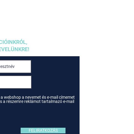
CIÓINKRÓL,
EVELÜNKRE!
 a webshop a nevemet és e-mail címemet
e és a részemre reklámot tartalmazó e-mail
FELIRATKOZÁS