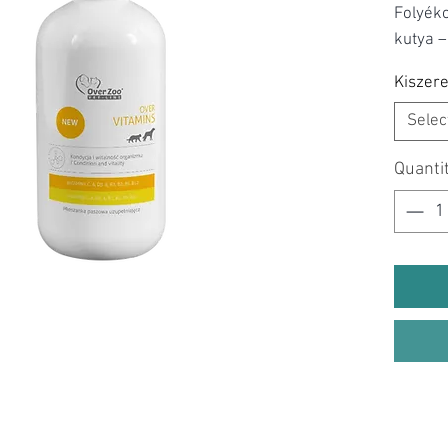
Folyék
kutya 
Kiszere
Selec
Quanti