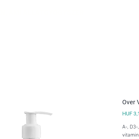
N, AMI ÁLLATGYÓGYSZER
KEK
RÓLUNK
KAPCSOLAT
▼
Ingyenes szállítás 20.000 Forinttól!
Over 
HUF 3,
A-, D3-,
vitami