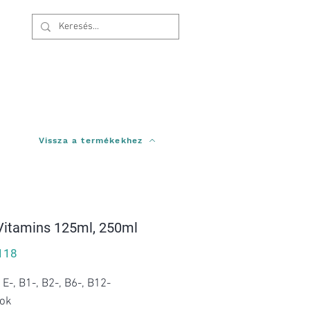
Bejelentkezés
Vissza a termékekhez
Vitamins 125ml, 250ml
Price
118
 E-, B1-, B2-, B6-, B12-
nok