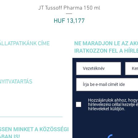
JT Tussoff Pharma 150 ml
Quick View
Price
HUF 13,177
NE MARADJON LE AZ AK
ÁLLATPATIKÁNK CÍME
IRATKOZZON FEL A HÍRL
1036 Budapest,
Kolosy tér 1/A
NYITVATARTÁS
H-P: 10:00 – 18:00
SZOMBAT: 10:00 – 14:00
Hozzájárulok ahhoz, hogy
hírlevelezési céllal kezelj
hírleveleket küldjön.
SEN MINKET A KÖZÖSSÉGI
BAN IS!